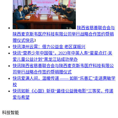
陕西省慈善联合会与
陕西麦克斯韦医疗科技有限公司举行战略合作签约暨捐
赠仪式
快讯
3
快讯
漳州云霄：借力公益金 老区谋振兴
快讯
“营养少年中国强”，2023年中英人寿“星星点灯·关
爱儿童公益计划”黑龙江站成功举办
快讯
陕西省慈善联合会与陕西麦克斯韦医疗科技有限公
司举行战略合作签约暨捐赠仪式
快讯
爱满人间，温暖传递 —— 如新“乐善汇”走进惠敏学
校
快讯
如新《心鼓》斩获“最佳公益微电影”三等奖，传递
爱与希望
科技智能