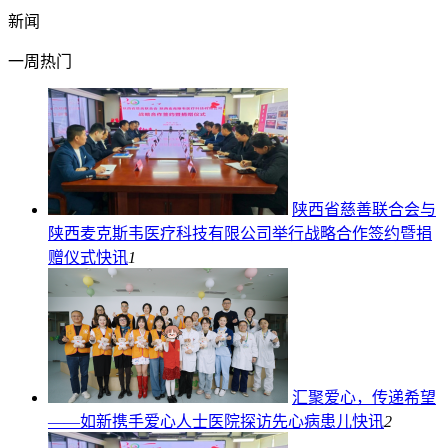
新闻
一周热门
陕西省慈善联合会与
陕西麦克斯韦医疗科技有限公司举行战略合作签约暨捐
赠仪式
快讯
1
汇聚爱心，传递希望
——如新携手爱心人士医院探访先心病患儿
快讯
2